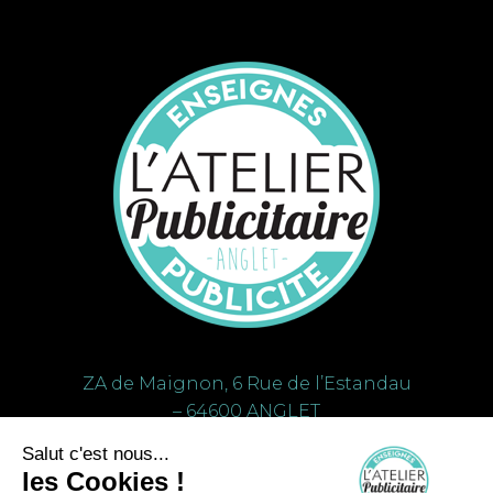
ZA de Maignon, 6 Rue de l’Estandau
– 64600 ANGLET
voir l’itinéraire