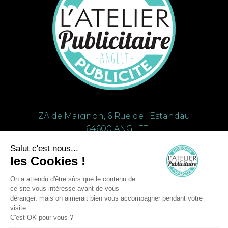
ZA de Maignon, 6 Rue de l’Estandau
– 64600 ANGLET
voir l’itinéraire
+33 (0)5 59 43 71 17