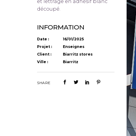
et lettrage en adhésif blanc
découpé.
INFORMATION
Date :
16/01/2025
Projet :
Enseignes
Client :
Biarritz stores
Ville :
Biarritz
SHARE